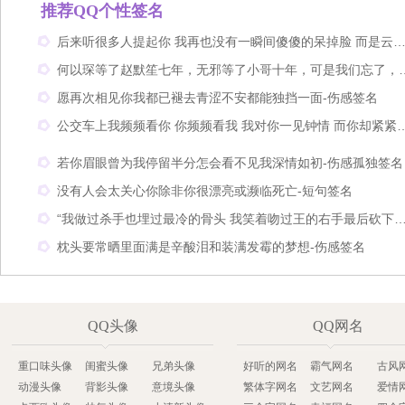
推荐QQ个性签名
后来听很多人提起你 我再也没有一瞬间傻傻的呆掉脸 而是云淡风轻的说了一句 关我什么事-励志
何以琛等了赵默笙七年，无邪等了小哥十年，可是
愿再次相见你我都已褪去青涩不安都能独挡一面-伤感签名
公交车上我频频看你 你频频看我 我对你一见钟情 
若你眉眼曾为我停留半分怎会看不见我深情如初-伤感孤独签名
没有人会太关心你除非你很漂亮或濒临死亡-短句签名
“我做过杀手也埋过最冷的骨头 我笑着吻过王的右手最后砍下他的头”-
枕头要常晒里面满是辛酸泪和装满发霉的梦想-伤感签名
QQ头像
QQ网名
重口味头像
闺蜜头像
兄弟头像
好听的网名
霸气网名
古风
动漫头像
背影头像
意境头像
繁体字网名
文艺网名
爱情