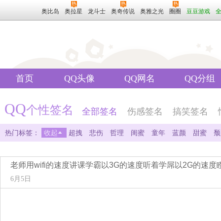
奥比岛
奥拉星
龙斗士
奥奇传说
奥雅之光
圈圈
豆豆游戏
首页
QQ头像
QQ网名
QQ分组
QQ
个性签名
全部签名
伤感签名
搞笑签名
热门标签：
收起
超拽
悲伤
哲理
闺蜜
童年
蓝颜
甜蜜
颓
经典
文艺
真理
失恋
爱情
搞笑
友情
英文
女生
吐槽
可
老师用wifi的速度讲课学霸以3G的速度听着学屌以2G的速
6月5日